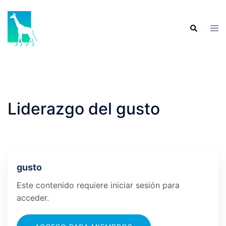
Skip
to
Tog
Search
content
men
Liderazgo del gusto
gusto
Este contenido requiere iniciar sesión para
acceder.